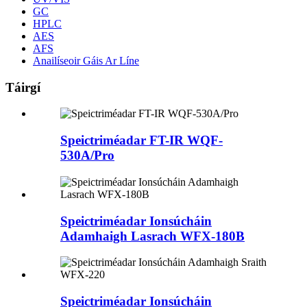
GC
HPLC
AES
AFS
Anailíseoir Gáis Ar Líne
Táirgí
Speictriméadar FT-IR WQF-
530A/Pro
Speictriméadar Ionsúcháin
Adamhaigh Lasrach WFX-180B
Speictriméadar Ionsúcháin