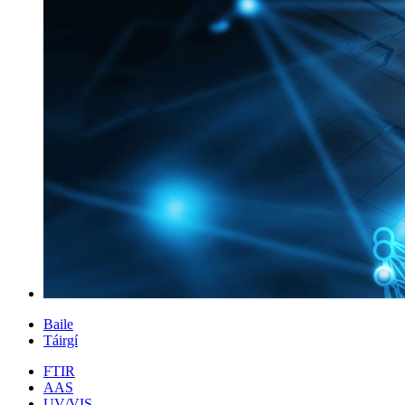
Baile
Táirgí
FTIR
AAS
UV/VIS