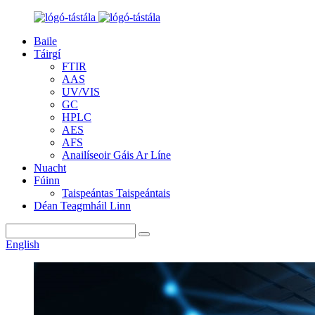
Baile
Táirgí
FTIR
AAS
UV/VIS
GC
HPLC
AES
AFS
Anailíseoir Gáis Ar Líne
Nuacht
Fúinn
Taispeántas Taispeántais
Déan Teagmháil Linn
English