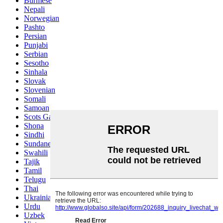
Burmese
Nepali
Norwegian
Pashto
Persian
Punjabi
Serbian
Sesotho
Sinhala
Slovak
Slovenian
Somali
Samoan
Scots Gaelic
Shona
Sindhi
Sundanese
Swahili
Tajik
Tamil
Telugu
Thai
Ukrainian
Urdu
Uzbek