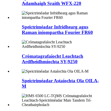
Adamhaigh Sraith WFX-220
Speictriméadar Infridhearg agus
Raman iniompartha Fourier FR60
Crómatagrafaíocht Leachtach
Ardfheidhmíochta SY-9250
Speictriméadar Astaíochta Ola OILA-
M