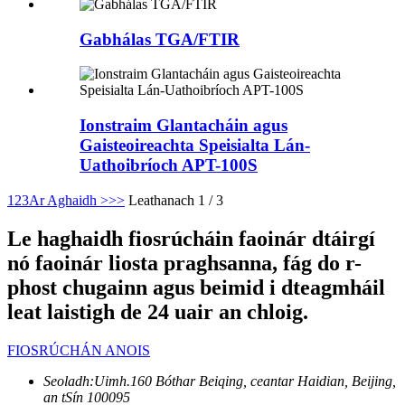
Gabhálas TGA/FTIR
Ionstraim Glantacháin agus
Gaisteoireachta Speisialta Lán-
Uathoibríoch APT-100S
1
2
3
Ar Aghaidh >
>>
Leathanach 1 / 3
Le haghaidh fiosrúcháin faoinár dtáirgí
nó faoinár liosta praghsanna, fág do r-
phost chugainn agus beimid i dteagmháil
leat laistigh de 24 uair an chloig.
FIOSRÚCHÁN ANOIS
Seoladh:
Uimh.160 Bóthar Beiqing, ceantar Haidian, Beijing,
an tSín 100095