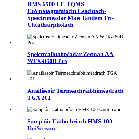
HMS 6500 LC-TQMS
Crómatagrafaíocht Leachtach-
Speictriméadar Mais Tandem Trí-
Cheathairpholach
Speictreafótaiméadar Zeeman AA
WFX-860B Pro
Anailíseoir Teirmeachráibhiméadrach
TGA 201
Samplóir Uathoibríoch HMS 100
UniStream