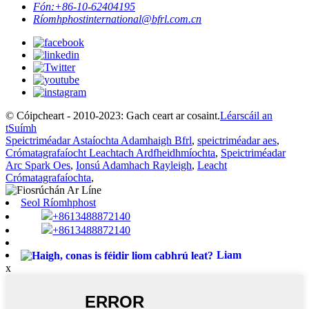
Fón:
+86-10-62404195
Ríomhphost
international@bfrl.com.cn
© Cóipcheart - 2010-2023: Gach ceart ar cosaint.
Léarscáil an
tSuímh
Speictriméadar Astaíochta Adamhaigh Bfrl
,
speictriméadar aes
,
Crómatagrafaíocht Leachtach Ardfheidhmíochta
,
Speictriméadar
Arc Spark Oes
,
Ionsú Adamhach Rayleigh
,
Leacht
Crómatagrafaíochta
,
Seol Ríomhphost
+8613488872140
+8613488872140
Liam
x